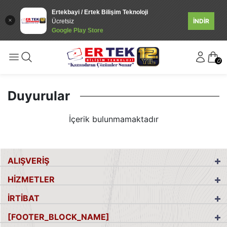
Ertekbayi / Ertek Bilişim Teknoloji
İNDİR
Ücretsiz
Google Play Store
0
Duyurular
İçerik bulunmamaktadır
ALIŞVERİŞ
HİZMETLER
İRTİBAT
[FOOTER_BLOCK_NAME]