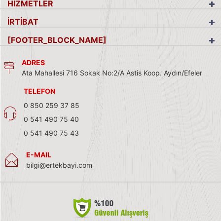
HİZMETLER
İRTİBAT
[FOOTER_BLOCK_NAME]
ADRES
Ata Mahallesi 716 Sokak No:2/A Astis Koop. Aydın/Efeler
TELEFON
0 850 259 37 85
0 541 490 75 40
0 541 490 75 43
E-MAIL
bilgi@ertekbayi.com