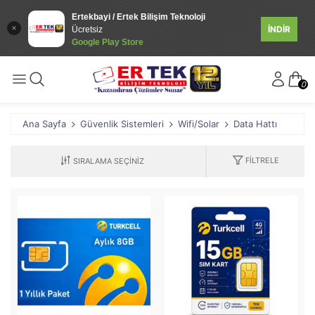
Ertekbayi / Ertek Bilişim Teknoloji
İNDİR
Ücretsiz
Google Play Store
0
Ana Sayfa
Güvenlik Sistemleri
Wifi/Solar
Data Hattı
FILTRELE