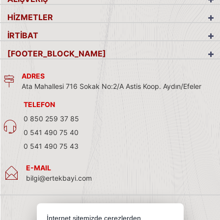
HİZMETLER
İRTİBAT
[FOOTER_BLOCK_NAME]
ADRES
Ata Mahallesi 716 Sokak No:2/A Astis Koop. Aydın/Efeler
TELEFON
0 850 259 37 85
0 541 490 75 40
0 541 490 75 43
E-MAIL
bilgi@ertekbayi.com
İnternet sitemizde çerezlerden