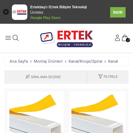
Ertekbayi / Ertek Bilişim Teknoloji
İNDİR
Ücretsiz
Google Play Store
0
Ana Sayfa
Montaj Ürünleri
Kanal/Kroşe/Spiral
Kanal
FILTRELE