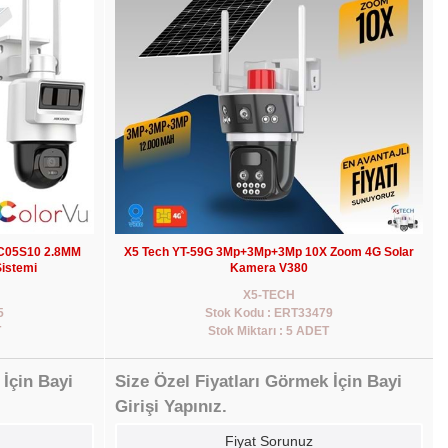
/C05S10 2.8MM
X5 Tech YT-59G 3Mp+3Mp+3Mp 10X Zoom 4G Solar
istemi
Kamera V380
X5-TECH
5
Stok Kodu : ERT33479
T
Stok Miktarı : 5 ADET
 İçin Bayi
Size Özel Fiyatları Görmek İçin Bayi
Girişi Yapınız.
Fiyat Sorunuz