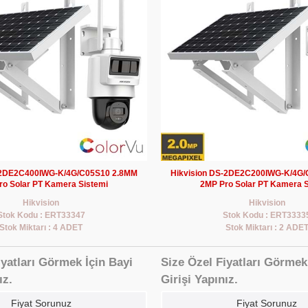
-2DE2C400IWG-K/4G/C05S10 2.8MM
Hikvision DS-2DE2C200IWG-K/4G
ro Solar PT Kamera Sistemi
2MP Pro Solar PT Kamera S
Hikvision
Hikvision
Stok Kodu : ERT33347
Stok Kodu : ERT3333
Stok Miktarı : 4 ADET
Stok Miktarı : 2 ADE
iyatları Görmek İçin Bayi
Size Özel Fiyatları Görmek
ız.
Girişi Yapınız.
Fiyat Sorunuz
Fiyat Sorunuz