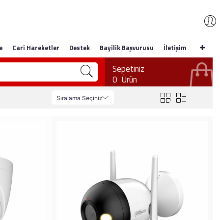
e
Cari Hareketler
Destek
Bayilik Başvurusu
İletişim
Sepetiniz
0
Ürün