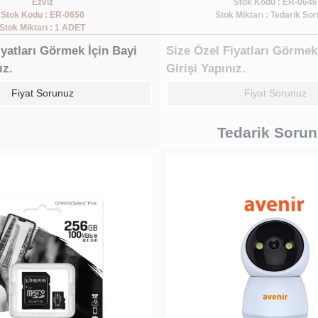
Ezviz
Stok Kodu : ER-0646
Stok Kodu : ER-0650
Stok Miktarı : Tedarik So
Stok Miktarı : 1 ADET
iyatları Görmek İçin Bayi
Size Özel Fiyatları Görmek
ız.
Girişi Yapınız.
Fiyat Sorunuz
Fiyat Sorunuz
Tedarik Soru