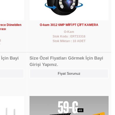
rece Dönebilen
O-kam 3012 6MP WİFİ PT ÇİFT KAMERA
rası
O-Kam
Stok Kodu : ERT33316
8
Stok Miktarı : 10 ADET
T
 İçin Bayi
Size Özel Fiyatları Görmek İçin Bayi
Girişi Yapınız.
Fiyat Sorunuz