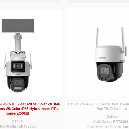
2649C-3E3Z-4GB20 4G Solar 2X 3MP
Dahua P3F-PV-0360B-Pro 3MP 3.6mm
ens WizColor IP66 Hybrid-zoom PT Ip
Pan Tilt IP Kamera
Kamera(50Mt)
Dahua
Dahua
Stok Kodu : ERT3364
Stok Kodu : ERT33553
Stok Miktarı : Tedarik So