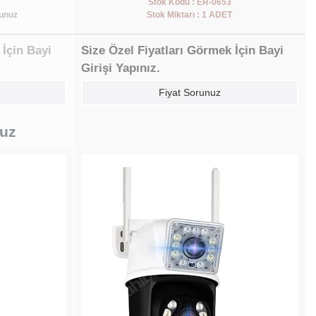
Stok Kodu : ER-0653
runuz
Stok Miktarı : 1 ADET
 İçin Bayi
Size Özel Fiyatları Görmek İçin Bayi
Girişi Yapınız.
Fiyat Sorunuz
nuz