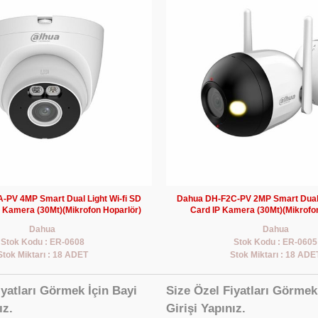
-PV 4MP Smart Dual Light Wi-fi SD
Dahua DH-F2C-PV 2MP Smart Dual L
 Kamera (30Mt)(Mikrofon Hoparlör)
Card IP Kamera (30Mt)(Mikrofo
Dahua
Dahua
Stok Kodu : ER-0608
Stok Kodu : ER-0605
Stok Miktarı : 18 ADET
Stok Miktarı : 18 ADE
iyatları Görmek İçin Bayi
Size Özel Fiyatları Görmek
ız.
Girişi Yapınız.