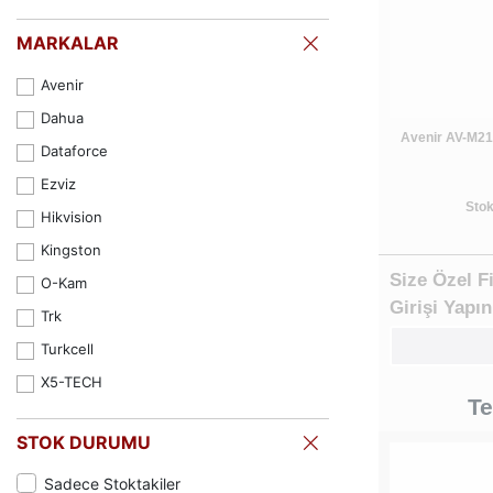
MARKALAR
Avenir
Dahua
Avenir AV-M21
Dataforce
Ezviz
Stok
Hikvision
Kingston
Size Özel F
O-Kam
Girişi Yapın
Trk
Turkcell
X5-TECH
Te
STOK DURUMU
Sadece Stoktakiler