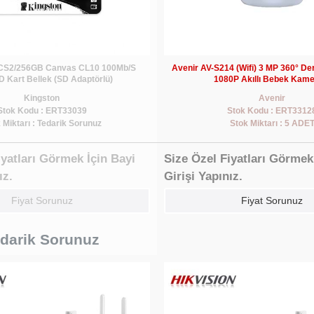
CS2/256GB Canvas CL10 100Mb/S
Avenir AV-S214 (Wifi) 3 MP 360° De
 Kart Bellek (SD Adaptörlü)
1080P Akıllı Bebek Kame
Kingston
Avenir
Stok Kodu : ERT33039
Stok Kodu : ERT3312
 Miktarı : Tedarik Sorunuz
Stok Miktarı : 5 ADE
iyatları Görmek İçin Bayi
Size Özel Fiyatları Görmek
ız.
Girişi Yapınız.
Fiyat Sorunuz
Fiyat Sorunuz
darik Sorunuz