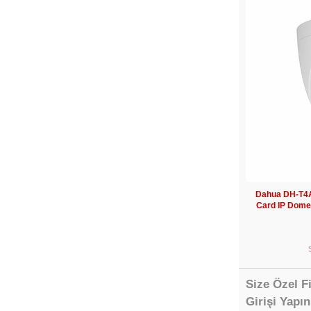
Dahua DH-T4A
Card IP Dome
Size Özel F
Girişi Yapın