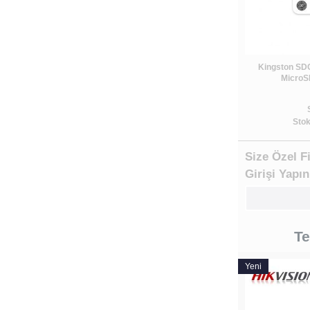
Kingston SD
MicroSD
Stok
Size Özel F
Girişi Yapın
Te
Yeni