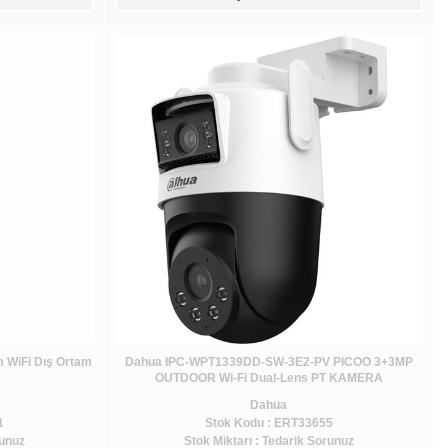
 WiFi Dış Ortam
Dahua IPC-WPT1339DD-SW-3E2-PV PICOO 3+3MP
OUTDOOR Wi-Fi Dual-Lens PT KAMERA
Dahua
1
Stok Kodu : ERT33655
runuz
Stok Miktarı : Tedarik Sorunuz