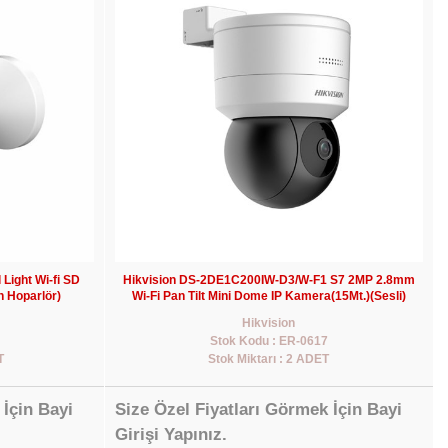
ight Wi-fi SD
Hikvision DS-2DE1C200IW-D3/W-F1 S7 2MP 2.8mm
n Hoparlör)
Wi-Fi Pan Tilt Mini Dome IP Kamera(15Mt.)(Sesli)
Hikvision
Stok Kodu : ER-0617
T
Stok Miktarı : 2 ADET
 İçin Bayi
Size Özel Fiyatları Görmek İçin Bayi
Girişi Yapınız.