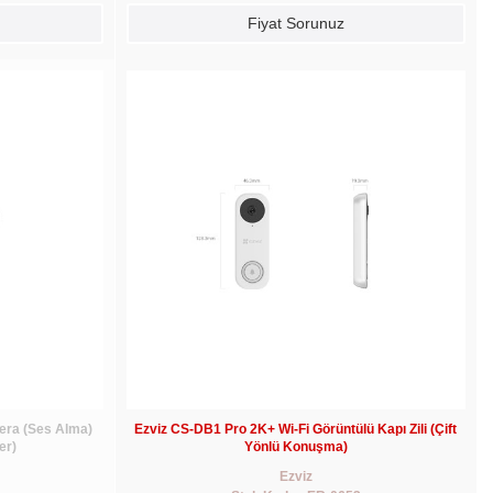
Fiyat Sorunuz
era (Ses Alma)
Ezviz CS-DB1 Pro 2K+ Wi-Fi Görüntülü Kapı Zili (Çift
er)
Yönlü Konuşma)
Ezviz