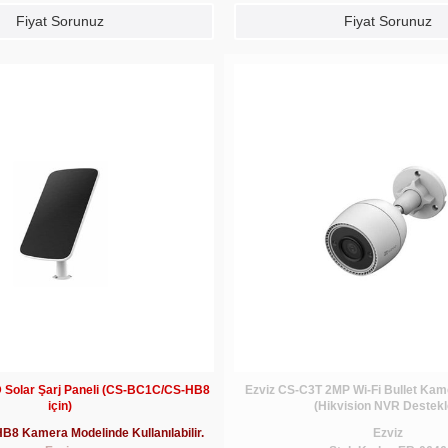
Fiyat Sorunuz
Fiyat Sorunuz
 Solar Şarj Paneli (CS-BC1C/CS-HB8
Ezviz CS-C3T 2MP Wi-Fi Bullet Kam
için)
(Hikvision NVR Destekl
8 Kamera Modelinde Kullanılabilir.
Ezviz