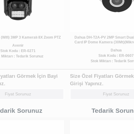
 (Wifi) 3MP 3 Kameralı 8X Zoom PTZ
Dahua DH-T2A-PV 2MP Smart Dual L
Card IP Dome Kamera (30Mt)(Mikro
Avenir
Dahua
Stok Kodu : ER-0271
Stok Kodu : ER-0607
 Miktarı : Tedarik Sorunuz
Stok Miktarı : Tedarik So
iyatları Görmek İçin Bayi
Size Özel Fiyatları Görmek
ız.
Girişi Yapınız.
Fiyat Sorunuz
Fiyat Sorunuz
darik Sorunuz
Tedarik Soru