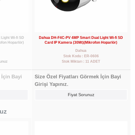
ight Wi-fi SD
Dahua DH-F4C-PV 4MP Smart Dual Light Wi-fi SD
fon Hoparlör)
Card IP Kamera (30Mt)(Mikrofon Hoparlör)
Dahua
Stok Kodu : ER-0606
runuz
Stok Miktarı : 11 ADET
 İçin Bayi
Size Özel Fiyatları Görmek İçin Bayi
Girişi Yapınız.
Fiyat Sorunuz
nuz