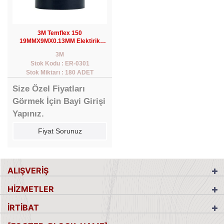
3M Temflex 150
19MMX9MX0.13MM Elektirik
İzolasyon Bandı Siyah
3M
Stok Kodu : ER-0301
Stok Miktarı : 180 ADET
Size Özel Fiyatları
Görmek İçin Bayi Girişi
Yapınız.
Fiyat Sorunuz
ALIŞVERİŞ
HİZMETLER
İRTİBAT