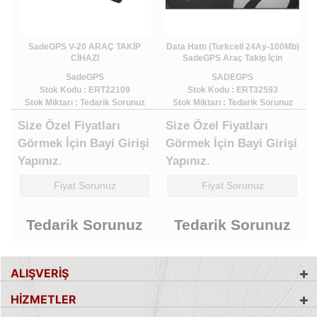
SadeGPS V-20 ARAÇ TAKİP
Data Hattı (Turkcell 24Ay-100Mb)
CİHAZI
SadeGPS Araç Takip İçin
SadeGPS
SADEGPS
Stok Kodu : ERT22109
Stok Kodu : ERT32593
Stok Miktarı : Tedarik Sorunuz
Stok Miktarı : Tedarik Sorunuz
Size Özel Fiyatları
Size Özel Fiyatları
Görmek İçin Bayi Girişi
Görmek İçin Bayi Girişi
Yapınız.
Yapınız.
Fiyat Sorunuz
Fiyat Sorunuz
Tedarik Sorunuz
Tedarik Sorunuz
ALIŞVERİŞ
HİZMETLER