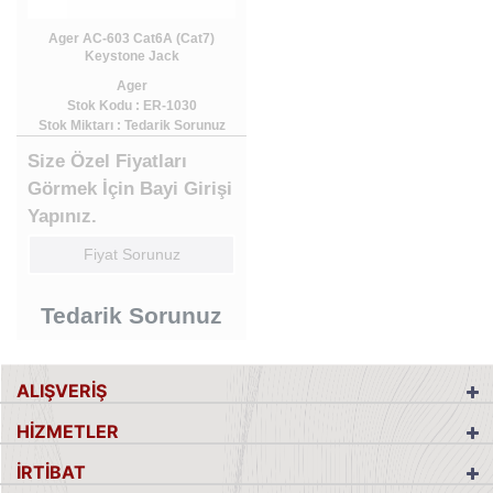
Ager AC-603 Cat6A (Cat7)
Keystone Jack
Ager
Stok Kodu : ER-1030
Stok Miktarı : Tedarik Sorunuz
Size Özel Fiyatları
Görmek İçin Bayi Girişi
Yapınız.
Fiyat Sorunuz
Tedarik Sorunuz
ALIŞVERİŞ
HİZMETLER
İRTİBAT