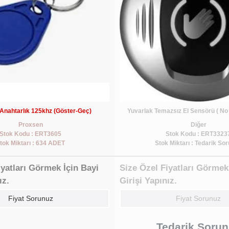
Anahtarlık 125khz (Göster-Geç)
Yuvarlak Temazsız El Sensörü ( No
Proxsen
Diğer
Stok Kodu : ERT3605
Stok Kodu : ERT3323
tok Miktarı : 634 ADET
Stok Miktarı : Tedarik So
iyatları Görmek İçin Bayi
Size Özel Fiyatları Görmek
ız.
Girişi Yapınız.
Fiyat Sorunuz
Fiyat Sorunuz
Tedarik Soru