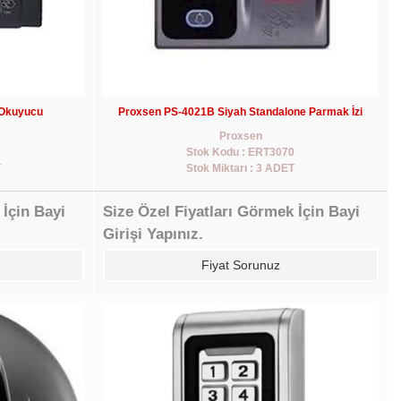
 Okuyucu
Proxsen PS-4021B Siyah Standalone Parmak İzi
Proxsen
9
Stok Kodu : ERT3070
T
Stok Miktarı : 3 ADET
 İçin Bayi
Size Özel Fiyatları Görmek İçin Bayi
Girişi Yapınız.
Fiyat Sorunuz