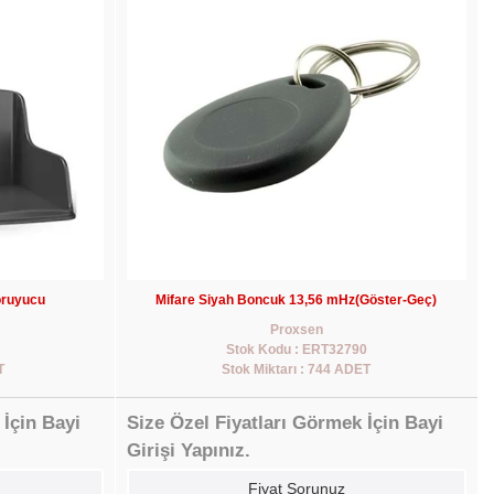
oruyucu
Mifare Siyah Boncuk 13,56 mHz(Göster-Geç)
Proxsen
Stok Kodu : ERT32790
T
Stok Miktarı : 744 ADET
 İçin Bayi
Size Özel Fiyatları Görmek İçin Bayi
Girişi Yapınız.
Fiyat Sorunuz