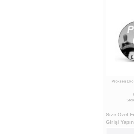
Proxsen Eko 
Stok
Size Özel F
Girişi Yapın