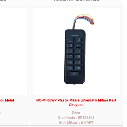
cu Metal
NC-MF06WP Plastik Mifare Şifrematik Mifare Kart
Okuyucu
Diğer
1
Stok Kodu : ERT22102
T
Stok Miktarı : 6 ADET