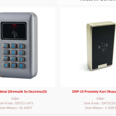
etal Şifrematik Su Geçirmez(S)
DRP-10 Proximity Kart Okuyu
Diğer
Diğer
tok Kodu : ERT21-1473
Stok Kodu : ERT2210
Stok Miktarı : 42 ADET
Stok Miktarı : 1 ADE