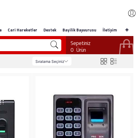
e
Cari Hareketler
Destek
Bayilik Başvurusu
İletişim
Sepetiniz
0
Ürün