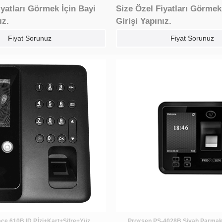
iyatları Görmek İçin Bayi
Size Özel Fiyatları Görmek
ız.
Girişi Yapınız.
Fiyat Sorunuz
Fiyat Sorunuz
ce 610B ID P.İzi+Kart+Şifre+Yüz
Proxsen PS-4028B Siyah Parmak İ