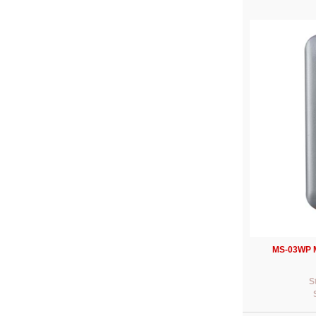
MS-03WP M
S