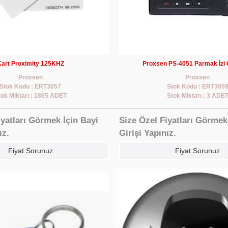
art Proximity 125KHZ
Proxsen PS-4051 Parmak İzi
Proxsen
Proxsen
Stok Kodu : ERT3057
Stok Kodu : ERT305
tok Miktarı : 1865 ADET
Stok Miktarı : 3 ADE
iyatları Görmek İçin Bayi
Size Özel Fiyatları Görmek
ız.
Girişi Yapınız.
Fiyat Sorunuz
Fiyat Sorunuz