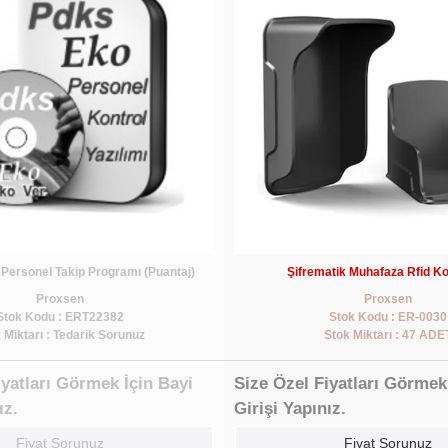
Personel Takip Programı (Puantaj)
Şifrematik Muhafaza Rfid K
Proxsen
Proxsen
Stok Kodu : ERT22382
Stok Kodu : ER-0030
 Miktarı : Tedarik Sorunuz
Stok Miktarı : 47 ADE
iyatları Görmek İçin Bayi
Size Özel Fiyatları Görmek
ız.
Girişi Yapınız.
Fiyat Sorunuz
Fiyat Sorunuz