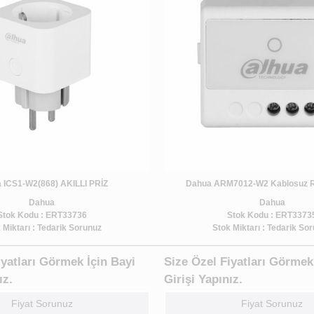
 ICS1-W2(868) AKILLI PRİZ
Dahua ARM7012-W2 Kablosuz R
Dahua
Dahua
Stok Kodu : ERT33736
Stok Kodu : ERT3373
 Miktarı : Tedarik Sorunuz
Stok Miktarı : Tedarik So
iyatları Görmek İçin Bayi
Size Özel Fiyatları Görmek
ız.
Girişi Yapınız.
Fiyat Sorunuz
Fiyat Sorunuz