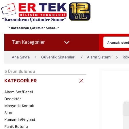
" Kazandıran Çözümler Sunar..."
Tüm Kategoriler
Ana Sayfa
Güvenlik Sistemleri
Alarm Sistemi
Röl
5
Ürün Bulundu
KATEGORİLER
Alarm Set/Panel
Dedektör
Manyetik Kontak
Siren
Kumanda/Keypad
Panik Butonu