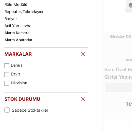
Röle Modülü
Repeater/Tekrarlayıcı
Bariyer
Acil Yön Levha
Alarm Kamera
Hikvision D
Alarm Aparatlar
MARKALAR
Stok
Dahua
Size Özel F
Ezviz
Girişi Yapın
Hikvision
STOK DURUMU
Te
Sadece Stoktakiler