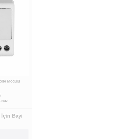
öle Modülü
5
runuz
 İçin Bayi