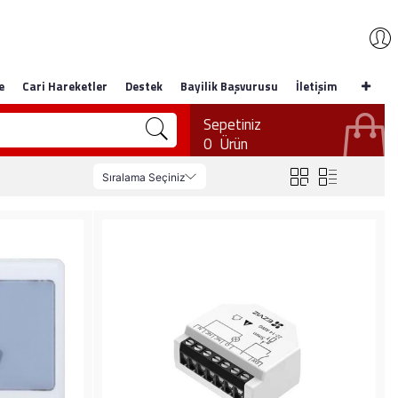
e
Cari Hareketler
Destek
Bayilik Başvurusu
İletişim
Sepetiniz
0
Ürün