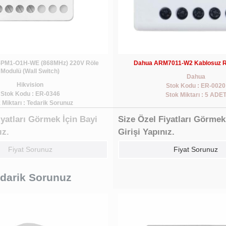
S-PM1-O1H-WE (868MHz) 220V Röle
Dahua ARM7011-W2 Kablosuz R
Modulü (Wall Switch)
Dahua
Hikvision
Stok Kodu : ER-0020
Stok Kodu : ER-0346
Stok Miktarı : 5 ADE
 Miktarı : Tedarik Sorunuz
iyatları Görmek İçin Bayi
Size Özel Fiyatları Görmek
ız.
Girişi Yapınız.
Fiyat Sorunuz
Fiyat Sorunuz
darik Sorunuz