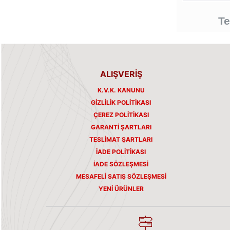
Te
ALIŞVERİŞ
K.V.K. KANUNU
GIZLILIK POLITIKASI
ÇEREZ POLITIKASI
GARANTI ŞARTLARI
TESLIMAT ŞARTLARI
İADE POLITIKASI
İADE SÖZLEŞMESI
MESAFELI SATIŞ SÖZLEŞMESI
YENI ÜRÜNLER