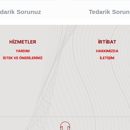
darik Sorunuz
Tedarik Soru
HİZMETLER
İRTİBAT
YARDIM
HAKKIMIZDA
İSTEK VE ÖNERILERINIZ
İLETIŞIM