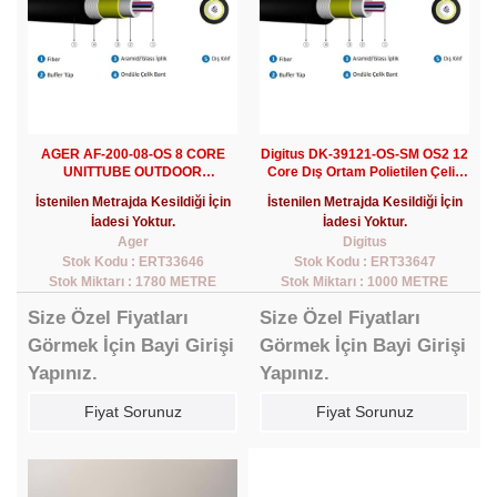
AGER AF-200-08-OS 8 CORE
Digitus DK-39121-OS-SM OS2 12
UNITTUBE OUTDOOR
Core Dış Ortam Polietilen Çelik
ARMORED SM PEFİBER KABLO
İzoleli (Metre)
İstenilen Metrajda Kesildiği İçin
İstenilen Metrajda Kesildiği İçin
(SİYAH)
İadesi Yoktur.
İadesi Yoktur.
Ager
Digitus
Stok Kodu : ERT33646
Stok Kodu : ERT33647
Stok Miktarı : 1780 METRE
Stok Miktarı : 1000 METRE
Size Özel Fiyatları
Size Özel Fiyatları
Görmek İçin Bayi Girişi
Görmek İçin Bayi Girişi
Yapınız.
Yapınız.
Fiyat Sorunuz
Fiyat Sorunuz