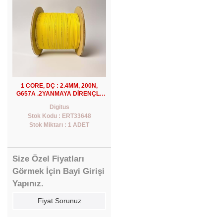
1 CORE, DÇ : 2.4MM, 200N,
G657A .2YANMAYA DİRENÇLİ,
ALEVGECİKTİRİCİLİ, LSZH SARI
Digitus
DROP KABLO(1000MT)
Stok Kodu : ERT33648
Stok Miktarı : 1 ADET
Size Özel Fiyatları
Görmek İçin Bayi Girişi
Yapınız.
Fiyat Sorunuz