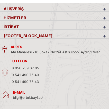
ALIŞVERİŞ
HİZMETLER
İRTİBAT
[FOOTER_BLOCK_NAME]
ADRES
Ata Mahallesi 716 Sokak No:2/A Astis Koop. Aydın/Efeler
TELEFON
0 850 259 37 85
0 541 490 75 40
0 541 490 75 43
E-MAIL
bilgi@ertekbayi.com