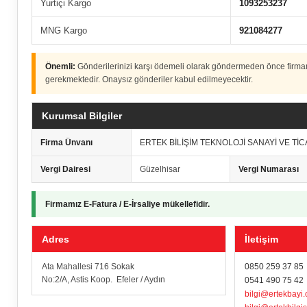
Yurtiçi Kargo
1093253237
MNG Kargo
921084277
Önemli:
Gönderilerinizi karşı ödemeli olarak göndermeden önce firm
gerekmektedir. Onaysız gönderiler kabul edilmeyecektir.
Kurumsal Bilgiler
Firma Ünvanı
ERTEK BİLİŞİM TEKNOLOJİ SANAYİ VE TİC
Vergi Dairesi
Güzelhisar
Vergi Numarası
Firmamız E-Fatura / E-İrsaliye mükellefidir.
Adres
İletişim
Ata Mahallesi 716 Sokak
0850 259 37 85
No:2/A, Astis Koop. Efeler / Aydın
0541 490 75 42
bilgi@ertekbayi