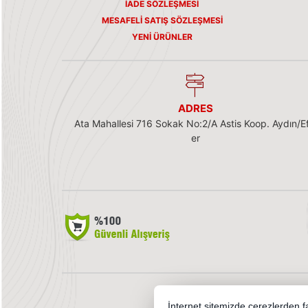
İADE SÖZLEŞMESI
MESAFELI SATIŞ SÖZLEŞMESI
YENI ÜRÜNLER
ADRES
Ata Mahallesi 716 Sokak No:2/A Astis Koop. Aydın/Ef
er
İnternet sitemizde çerezlerden fay