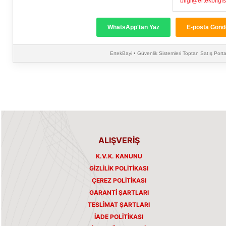
bilgi@ertekbilgi
WhatsApp'tan Yaz
E-posta Gönd
ErtekBayi • Güvenlik Sistemleri Toptan Satış Porta
ALIŞVERİŞ
K.V.K. KANUNU
GIZLILIK POLITIKASI
ÇEREZ POLITIKASI
GARANTI ŞARTLARI
TESLIMAT ŞARTLARI
İADE POLITIKASI