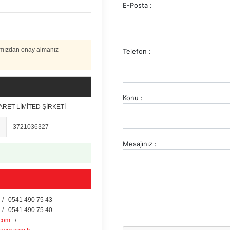
E-Posta :
amızdan onay almanız
Telefon :
Konu :
ARET LİMİTED ŞİRKETİ
3721036327
Mesajınız :
/
0541 490 75 43
/
0541 490 75 40
.com
/