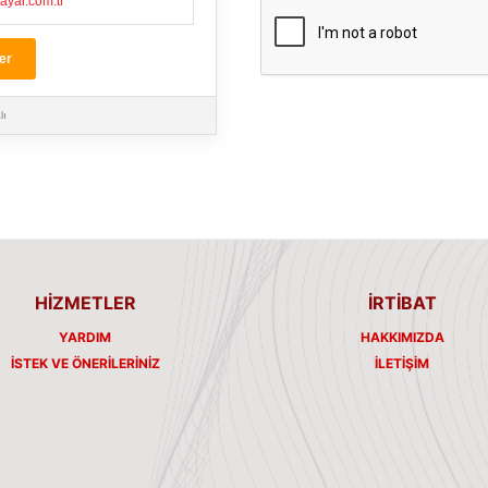
sayar.com.tr
er
lı
HİZMETLER
İRTİBAT
YARDIM
HAKKIMIZDA
İSTEK VE ÖNERILERINIZ
İLETIŞIM