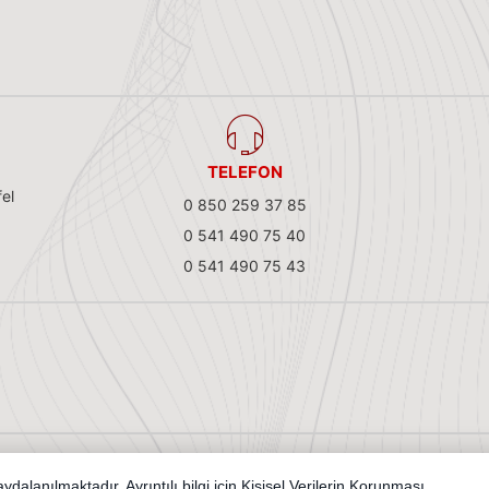
TELEFON
el
0 850 259 37 85
0 541 490 75 40
0 541 490 75 43
Copyright 2026 ertekbayi.com - Tüm hakları saklıdır.
Kredi kartı bilgileriniz 256bit SSL sertifikası ile korunmaktadır.
dalanılmaktadır. Ayrıntılı bilgi için
Kişisel Verilerin Korunması