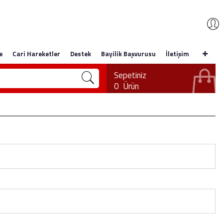
e
Cari Hareketler
Destek
Bayilik Başvurusu
İletişim
Sepetiniz
0
Ürün