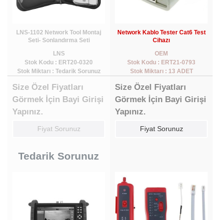
LNS-1102 Network Tool Montaj
Network Kablo Tester Cat6 Test
Seti- Sonlandırma Seti
Cihazı
LNS
OEM
Stok Kodu : ERT20-0320
Stok Kodu : ERT21-0793
Stok Miktarı : Tedarik Sorunuz
Stok Miktarı : 13 ADET
Size Özel Fiyatları
Size Özel Fiyatları
Görmek İçin Bayi Girişi
Görmek İçin Bayi Girişi
Yapınız.
Yapınız.
Fiyat Sorunuz
Fiyat Sorunuz
Tedarik Sorunuz