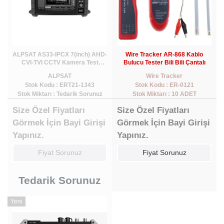
ALPSAT AS33-IPCX 7(inch) AHD-
Wire Tracker AR-868 Kablo
CVI-TVI CCTV Kamera Test
Bulucu Tester Bili Bili Çantalı
Monitörü
ALPSAT
Wire Tracker
Stok Kodu : ERT21-1343
Stok Kodu : ER-0121
Stok Miktarı : Tedarik Sorunuz
Stok Miktarı : 10 ADET
Size Özel Fiyatları
Size Özel Fiyatları
Görmek İçin Bayi Girişi
Görmek İçin Bayi Girişi
Yapınız.
Yapınız.
Fiyat Sorunuz
Fiyat Sorunuz
Tedarik Sorunuz
Yeni