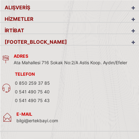
ALIŞVERİŞ
HİZMETLER
İRTİBAT
[FOOTER_BLOCK_NAME]
ADRES
Ata Mahallesi 716 Sokak No:2/A Astis Koop. Aydın/Efeler
TELEFON
0 850 259 37 85
0 541 490 75 40
0 541 490 75 43
E-MAIL
bilgi@ertekbayi.com