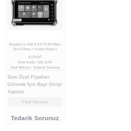
Dataforce V58-S CCTV-IP-Fiber
Test Cihazı + Kablo Bulucu
ALPSAT
Stok Kodu : ER-1194
Stok Miktarı : Tedarik Sorunuz
Size Özel Fiyatları
Görmek İçin Bayi Girişi
Yapınız.
Fiyat Sorunuz
Tedarik Sorunuz