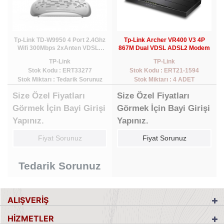
Tp-Link TD-W9950 4 Port 2.4Ghz
Tp-Link Archer VR400 V3 4P
Wifi 300Mbps 2xAnten VDSL2
867M Dual VDSL ADSL2 Modem
ADSL2 Modem
TP-Link
TP-Link
Stok Kodu : ERT33277
Stok Kodu : ERT21-1594
Stok Miktarı : Tedarik Sorunuz
Stok Miktarı : 4 ADET
Size Özel Fiyatları
Size Özel Fiyatları
Görmek İçin Bayi Girişi
Görmek İçin Bayi Girişi
Yapınız.
Yapınız.
Fiyat Sorunuz
Fiyat Sorunuz
Tedarik Sorunuz
ALIŞVERİŞ
HİZMETLER