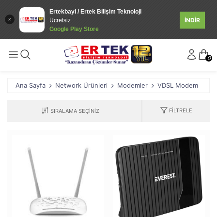
Ertekbayi / Ertek Bilişim Teknoloji
İNDİR
Ücretsiz
Google Play Store
0
Ana Sayfa
Network Ürünleri
Modemler
VDSL Modem
FILTRELE