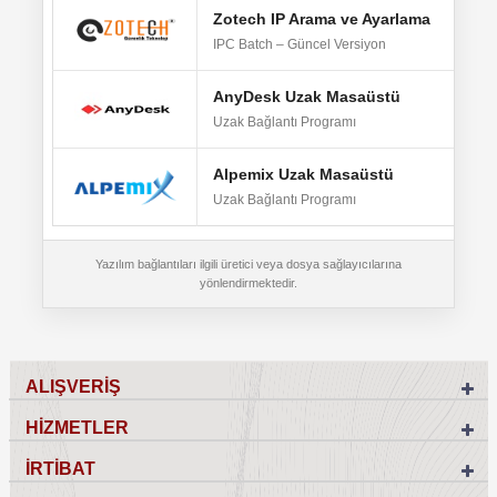
Zotech IP Arama ve Ayarlama
W
IPC Batch – Güncel Versiyon
AnyDesk Uzak Masaüstü
W
Uzak Bağlantı Programı
Alpemix Uzak Masaüstü
W
Uzak Bağlantı Programı
Yazılım bağlantıları ilgili üretici veya dosya sağlayıcılarına
yönlendirmektedir.
ALIŞVERİŞ
HİZMETLER
İRTİBAT