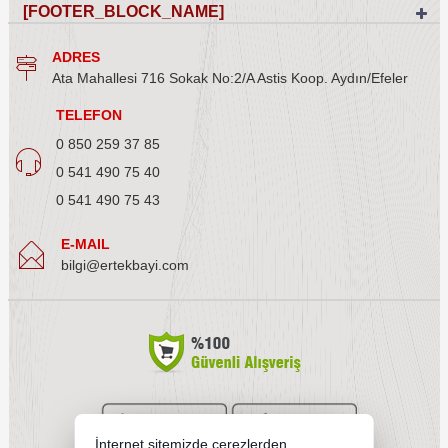
[FOOTER_BLOCK_NAME]
ADRES
Ata Mahallesi 716 Sokak No:2/A Astis Koop. Aydın/Efeler
TELEFON
0 850 259 37 85
0 541 490 75 40
0 541 490 75 43
E-MAIL
bilgi@ertekbayi.com
İnternet sitemizde çerezlerden