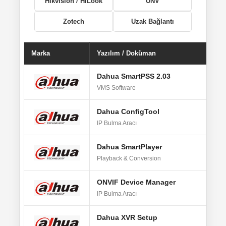
Hikvision / HiLook
UNV
Zotech
Uzak Bağlantı
Marka
Yazılım / Doküman
Pla
Dahua SmartPSS 2.03
M
VMS Software
Dahua ConfigTool
M
IP Bulma Aracı
Dahua SmartPlayer
M
Playback & Conversion
ONVIF Device Manager
W
IP Bulma Aracı
Dahua XVR Setup
Vi