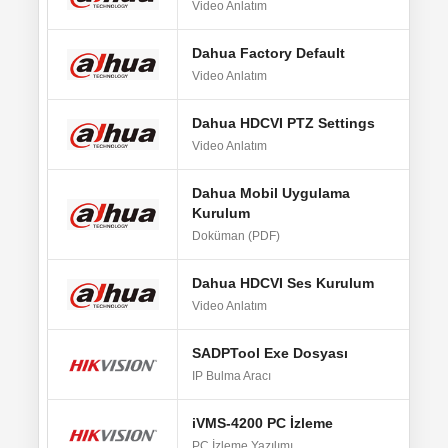
Video Anlatım
Dahua Factory Default
Vi
Video Anlatım
Dahua HDCVI PTZ Settings
Vi
Video Anlatım
Dahua Mobil Uygulama
Kurulum
P
Doküman (PDF)
Dahua HDCVI Ses Kurulum
Vi
Video Anlatım
SADPTool Exe Dosyası
W
IP Bulma Aracı
iVMS-4200 PC İzleme
W
PC İzleme Yazılımı