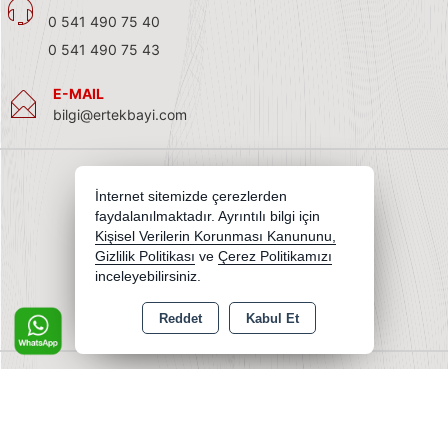
0 541 490 75 40
0 541 490 75 43
E-MAIL
bilgi@ertekbayi.com
İnternet sitemizde çerezlerden
faydalanılmaktadır. Ayrıntılı bilgi için
Kişisel Verilerin Korunması Kanununu,
Gizlilik Politikası
ve
Çerez Politikamızı
inceleyebilirsiniz.
Reddet
Kabul Et
Copyright 2026 ertekbayi.com - Tüm hakları saklıdır.
Kredi kartı bilgileriniz 256bit SSL sertifikası ile korunmaktadır.
Bu site AKINSOFT E-Ticaret ile hazırlanmıştır.