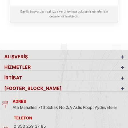
Bayilik başvuruları yalnızca vergi levhası bulunan işletmeler için
değerlendirilmektedir.
ALIŞVERİŞ
HİZMETLER
İRTİBAT
[FOOTER_BLOCK_NAME]
ADRES
Ata Mahallesi 716 Sokak No:2/A Astis Koop. Aydın/Efeler
TELEFON
0 850 259 37 85