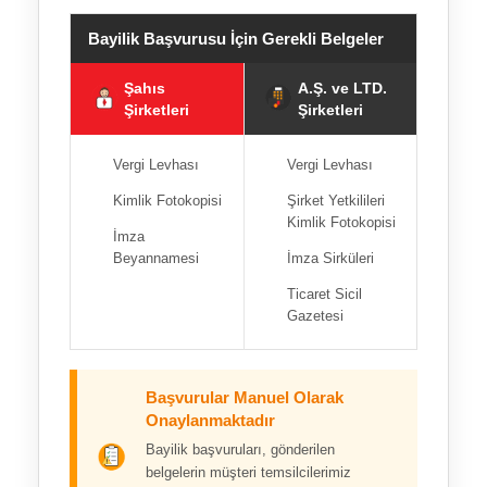
Bayilik Başvurusu İçin Gerekli Belgeler
Şahıs
A.Ş. ve LTD.
Şirketleri
Şirketleri
Vergi Levhası
Vergi Levhası
Kimlik Fotokopisi
Şirket Yetkilileri
Kimlik Fotokopisi
İmza
Beyannamesi
İmza Sirküleri
Ticaret Sicil
Gazetesi
Başvurular Manuel Olarak
Onaylanmaktadır
Bayilik başvuruları, gönderilen
belgelerin müşteri temsilcilerimiz