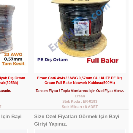
iyah Dış Ortam
Ersan Cat6 4x4x23AWG 0,57mm CU U/UTP PE Dış
nak(305Mt)
Ortam Full Bakır Network Kablosu(500Mt)
asıdır.
Tanıtım Fiyatı ! Toplu Alımlarınız İçin Özel Fiyat Alınız.
Ersan
Stok Kodu : ER-0193
T
Stok Miktarı : 8 ADET
 İçin Bayi
Size Özel Fiyatları Görmek İçin Bayi
Girişi Yapınız.