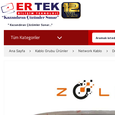
" Kazandıran Çözümler Sunar..."
Tüm Kategoriler
Ana Sayfa
Kablo Grubu Ürünler
Network Kablo
D