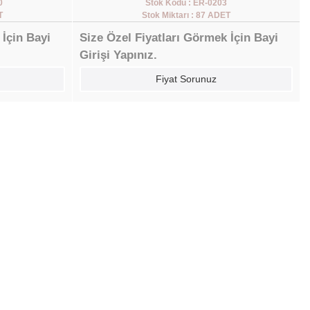
0
Stok Kodu : ER-0203
T
Stok Miktarı : 87 ADET
 İçin Bayi
Size Özel Fiyatları Görmek İçin Bayi
Girişi Yapınız.
Fiyat Sorunuz