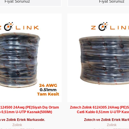
Fiyat Sorunuz
Fiyat Sorunuz
 6124500 24Awg (PE)Siyah Dış Ortam
Zotech Zolink 6124305 24Awg (PE)S
o 0,51mm U-UTP Kasnak(500Mt)
Cat6 Kablo 0,51mm U-UTP Kas
 ve Zolink Ertek Markasıdır.
Zotech ve Zolink Ertek Mark
Zolink
Zolink