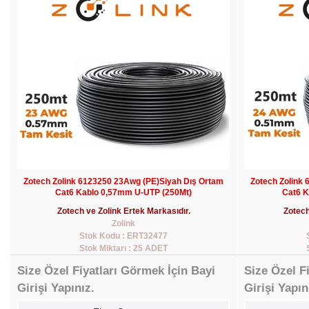
Zotech Zolink 6123250 23Awg (PE)Siyah Dış Ortam
Zotech Zolink
Cat6 Kablo 0,57mm U-UTP (250Mt)
Cat6 K
Zotech ve Zolink Ertek Markasıdır.
Zotech
Zolink
Stok Kodu : ERT32477
Stok Miktarı : 25 ADET
Size Özel Fiyatları Görmek İçin Bayi
Size Özel F
Girişi Yapınız.
Girişi Yapın