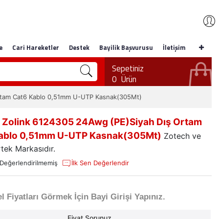
e
Cari Hareketler
Destek
Bayilik Başvurusu
İletişim
Sepetiniz
0
Ürün
Ortam Cat6 Kablo 0,51mm U-UTP Kasnak(305Mt)
 Zolink 6124305 24Awg (PE)Siyah Dış Ortam
ablo 0,51mm U-UTP Kasnak(305Mt)
Zotech ve
rtek Markasıdır.
Değerlendirilmemiş
İlk Sen Değerlendir
l Fiyatları Görmek İçin Bayi Girişi Yapınız.
Fiyat Sorunuz