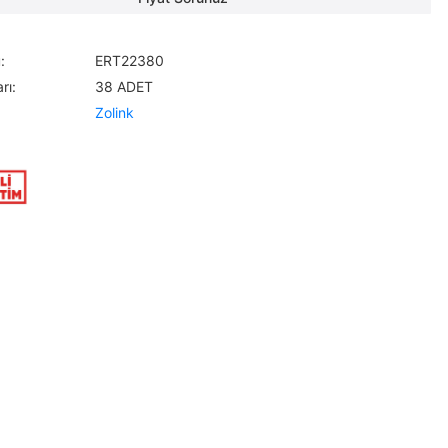
:
ERT22380
rı:
38 ADET
Zolink