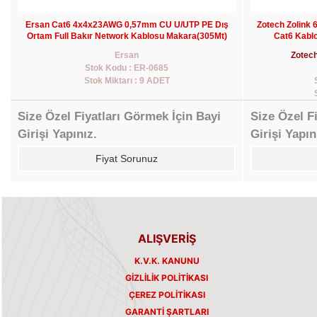
Ersan Cat6 4x4x23AWG 0,57mm CU U/UTP PE Dış
Zotech Zolink
Ortam Full Bakır Network Kablosu Makara(305Mt)
Cat6 Kabl
Ersan
Zotech
Stok Kodu : ER-0685
Stok Miktarı : 9 ADET
Size Özel Fiyatları Görmek İçin Bayi
Size Özel F
Girişi Yapınız.
Girişi Yapın
Fiyat Sorunuz
ALIŞVERİŞ
K.V.K. KANUNU
GIZLILIK POLITIKASI
ÇEREZ POLITIKASI
GARANTI ŞARTLARI