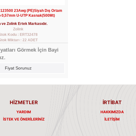
 6123500 23Awg (PE)Siyah Dış Ortam
o 0,57mm U-UTP Kasnak(500Mt)
 ve Zolink Ertek Markasıdır.
Zolink
Stok Kodu : ERT32478
Stok Miktarı : 22 ADET
iyatları Görmek İçin Bayi
ız.
Fiyat Sorunuz
HİZMETLER
İRTİBAT
YARDIM
HAKKIMIZDA
İSTEK VE ÖNERILERINIZ
İLETIŞIM