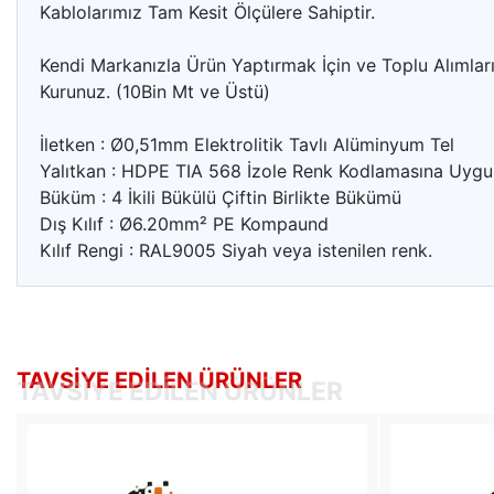
Kablolarımız Tam Kesit Ölçülere Sahiptir.
Kendi Markanızla Ürün Yaptırmak İçin ve Toplu Alımlarını
Kurunuz. (10Bin Mt ve Üstü)
İletken : Ø0,51mm Elektrolitik Tavlı Alüminyum Tel
Yalıtkan : HDPE TIA 568 İzole Renk Kodlamasına Uygu
Büküm : 4 İkili Bükülü Çiftin Birlikte Bükümü
Dış Kılıf : Ø6.20mm² PE Kompaund
Kılıf Rengi : RAL9005 Siyah veya istenilen renk.
TAVSIYE EDILEN ÜRÜNLER
TAVSIYE EDILEN ÜRÜNLER