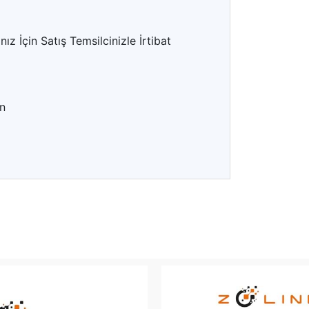
z İçin Satış Temsilcinizle İrtibat
n