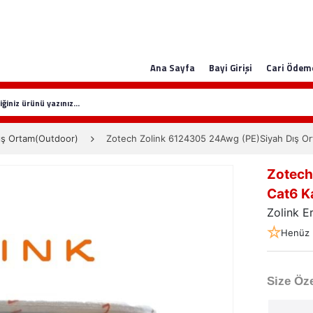
Ana Sayfa
Bayi Girişi
Cari Ödem
ış Ortam(Outdoor)
Zotech Zolink 6124305 24Awg (PE)Siyah Dış 
Zotech
Cat6 K
Zolink E
Henüz 
Size Öze