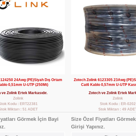
 6124250 24Awg (PE)Siyah Dış Ortam
Zotech Zolink 6123305 23Awg (PE)S
ablo 0,51mm U-UTP (250Mt)
Cat6 Kablo 0,57mm U-UTP Kas
 ve Zolink Ertek Markasıdır.
Zotech ve Zolink Ertek Mark
Zolink
Zolink
Stok Kodu : ERT22381
Stok Kodu : ER-0202
Stok Miktarı : 51 ADET
Stok Miktarı : 49 ADE
iyatları Görmek İçin Bayi
Size Özel Fiyatları Görmek
ız.
Girişi Yapınız.