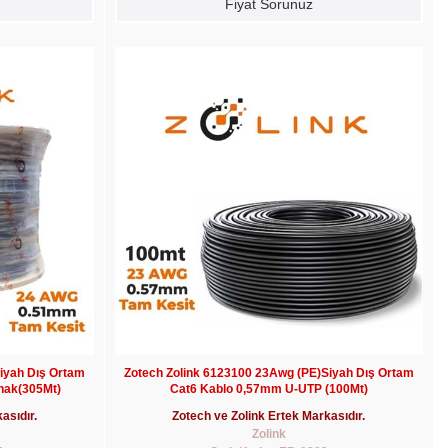
Fiyat Sorunuz
iyah Dış Ortam
Zotech Zolink 6123100 23Awg (PE)Siyah Dış Ortam
nak(305Mt)
Cat6 Kablo 0,57mm U-UTP (100Mt)
asıdır.
Zotech ve Zolink Ertek Markasıdır.
Zolink