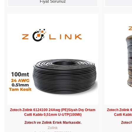
Fiyat Sorunuz
Zotech Zolink 6124100 24Awg (PE)Siyah Dış Ortam
Zotech Zolink
Cat6 Kablo 0,51mm U-UTP(100Mt)
Cat6 Kabl
Zotech ve Zolink Ertek Markasıdır.
Zotech
Zolink