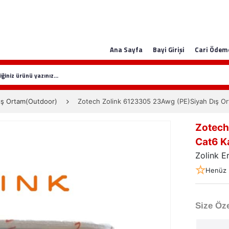
Ana Sayfa
Bayi Girişi
Cari Ödem
ış Ortam(Outdoor)
Zotech Zolink 6123305 23Awg (PE)Siyah Dış 
Zotech
Cat6 K
Zolink E
Henüz 
Size Öze