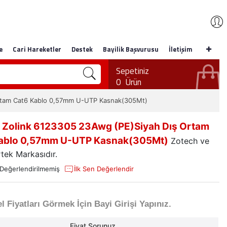
e
Cari Hareketler
Destek
Bayilik Başvurusu
İletişim
Sepetiniz
0
Ürün
Ortam Cat6 Kablo 0,57mm U-UTP Kasnak(305Mt)
 Zolink 6123305 23Awg (PE)Siyah Dış Ortam
ablo 0,57mm U-UTP Kasnak(305Mt)
Zotech ve
rtek Markasıdır.
Değerlendirilmemiş
İlk Sen Değerlendir
l Fiyatları Görmek İçin Bayi Girişi Yapınız.
Fiyat Sorunuz