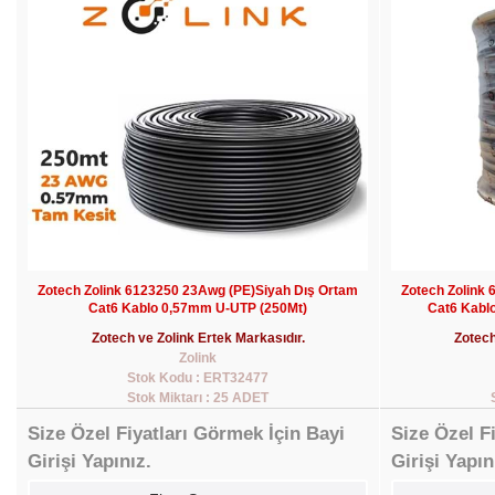
Zotech Zolink 6123250 23Awg (PE)Siyah Dış Ortam
Zotech Zolink
Cat6 Kablo 0,57mm U-UTP (250Mt)
Cat6 Kabl
Zotech ve Zolink Ertek Markasıdır.
Zotech
Zolink
Stok Kodu : ERT32477
Stok Miktarı : 25 ADET
Size Özel Fiyatları Görmek İçin Bayi
Size Özel F
Girişi Yapınız.
Girişi Yapın