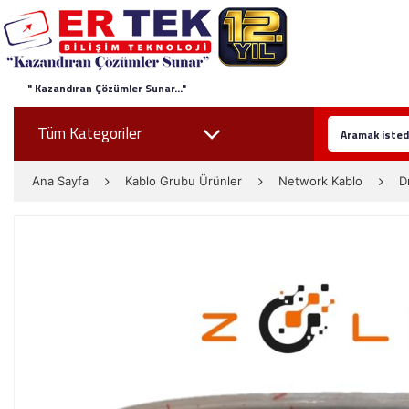
" Kazandıran Çözümler Sunar..."
Tüm Kategoriler
Ana Sayfa
Kablo Grubu Ürünler
Network Kablo
D