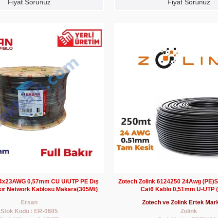
Fiyat Sorunuz
Fiyat Sorunuz
x4x23AWG 0,57mm CU U/UTP PE Dış
Zotech Zolink 6124250 24Awg (PE)S
kır Network Kablosu Makara(305Mt)
Cat6 Kablo 0,51mm U-UTP 
Ersan
Zotech ve Zolink Ertek Mark
Stok Kodu : ER-0685
Zolink