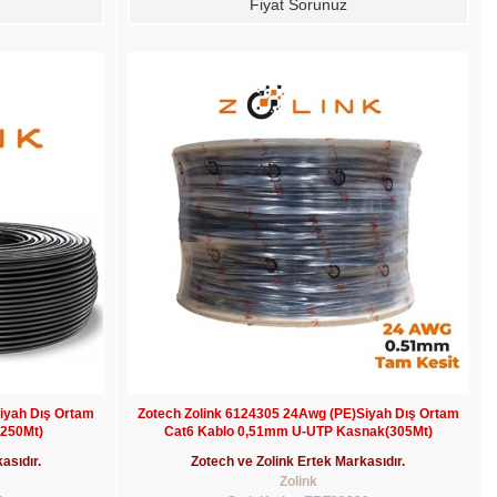
Fiyat Sorunuz
iyah Dış Ortam
Zotech Zolink 6124305 24Awg (PE)Siyah Dış Ortam
(250Mt)
Cat6 Kablo 0,51mm U-UTP Kasnak(305Mt)
asıdır.
Zotech ve Zolink Ertek Markasıdır.
Zolink