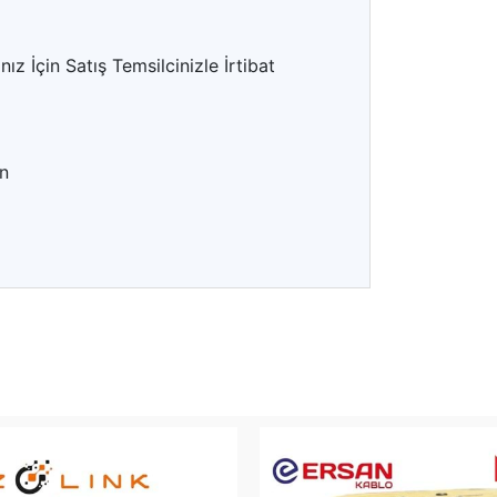
z İçin Satış Temsilcinizle İrtibat
n