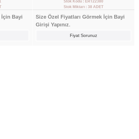
1
Stok Kodu : ERT22380
T
Stok Miktarı : 38 ADET
 İçin Bayi
Size Özel Fiyatları Görmek İçin Bayi
Girişi Yapınız.
Fiyat Sorunuz