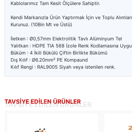
Kablolarımız Tam Kesit Ölçülere Sahiptir.
Kendi Markanızla Ürün Yaptırmak İçin ve Toplu Alımlarını
Kurunuz. (10Bin Mt ve Üstü)
İletken : Ø0,57mm Elektrolitik Tavlı Alüminyum Tel
Yalıtkan : HDPE TIA 568 İzole Renk Kodlamasına Uygu
Büküm : 4 İkili Bükülü Çiftin Birlikte Bükümü
Dış Kılıf : Ø6.20mm² PE Kompaund
Kılıf Rengi : RAL9005 Siyah veya istenilen renk.
TAVSIYE EDILEN ÜRÜNLER
TAVSIYE EDILEN ÜRÜNLER