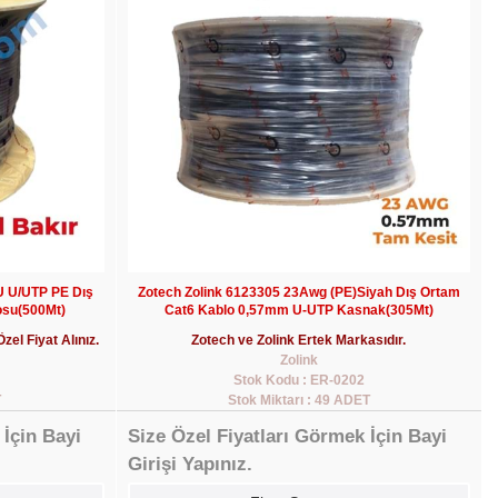
 U/UTP PE Dış
Zotech Zolink 6123305 23Awg (PE)Siyah Dış Ortam
osu(500Mt)
Cat6 Kablo 0,57mm U-UTP Kasnak(305Mt)
Özel Fiyat Alınız.
Zotech ve Zolink Ertek Markasıdır.
Zolink
Stok Kodu : ER-0202
T
Stok Miktarı : 49 ADET
 İçin Bayi
Size Özel Fiyatları Görmek İçin Bayi
Girişi Yapınız.