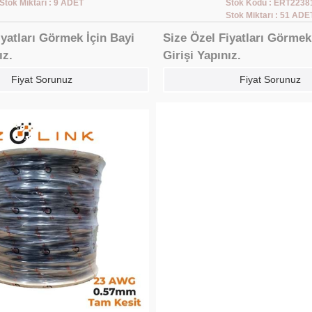
Stok Miktarı : 9 ADET
Stok Kodu : ERT2238
Stok Miktarı : 51 ADE
iyatları Görmek İçin Bayi
Size Özel Fiyatları Görmek
ız.
Girişi Yapınız.
Fiyat Sorunuz
Fiyat Sorunuz