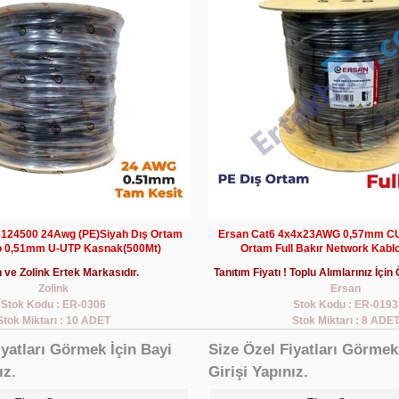
 6124500 24Awg (PE)Siyah Dış Ortam
Ersan Cat6 4x4x23AWG 0,57mm CU
o 0,51mm U-UTP Kasnak(500Mt)
Ortam Full Bakır Network Kabl
 ve Zolink Ertek Markasıdır.
Tanıtım Fiyatı ! Toplu Alımlarınız İçin 
Zolink
Ersan
Stok Kodu : ER-0306
Stok Kodu : ER-0193
Stok Miktarı : 10 ADET
Stok Miktarı : 8 ADE
iyatları Görmek İçin Bayi
Size Özel Fiyatları Görmek
ız.
Girişi Yapınız.