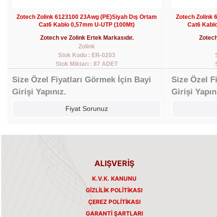
Zotech Zolink 6123100 23Awg (PE)Siyah Dış Ortam
Zotech Zolink
Cat6 Kablo 0,57mm U-UTP (100Mt)
Cat6 Kabl
Zotech ve Zolink Ertek Markasıdır.
Zotech
Zolink
Stok Kodu : ER-0203
Stok Miktarı : 87 ADET
Size Özel Fiyatları Görmek İçin Bayi
Size Özel F
Girişi Yapınız.
Girişi Yapın
Fiyat Sorunuz
ALIŞVERİŞ
K.V.K. KANUNU
GIZLILIK POLITIKASI
ÇEREZ POLITIKASI
GARANTI ŞARTLARI