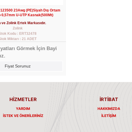
 6123500 23Awg (PE)Siyah Dış Ortam
o 0,57mm U-UTP Kasnak(500Mt)
 ve Zolink Ertek Markasıdır.
Zolink
Stok Kodu : ERT32478
Stok Miktarı : 21 ADET
iyatları Görmek İçin Bayi
ız.
Fiyat Sorunuz
HİZMETLER
İRTİBAT
YARDIM
HAKKIMIZDA
İSTEK VE ÖNERILERINIZ
İLETIŞIM