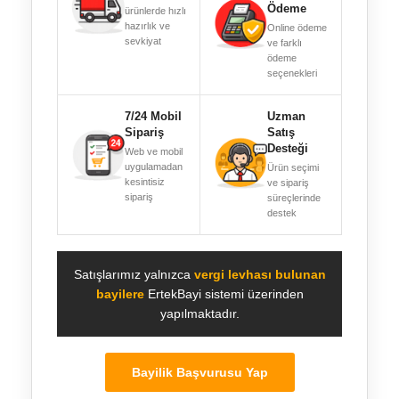
Ödeme
ürünlerde hızlı
hazırlık ve
Online ödeme
sevkiyat
ve farklı
ödeme
seçenekleri
7/24 Mobil
Uzman
Sipariş
Satış
Desteği
Web ve mobil
uygulamadan
Ürün seçimi
kesintisiz
ve sipariş
sipariş
süreçlerinde
destek
Satışlarımız yalnızca
vergi levhası bulunan
bayilere
ErtekBayi sistemi üzerinden
yapılmaktadır.
Bayilik Başvurusu Yap