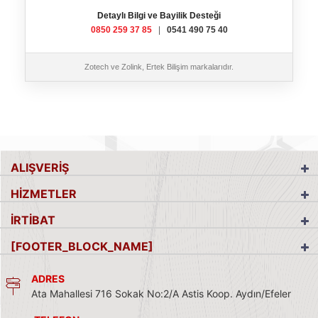
Detaylı Bilgi ve Bayilik Desteği
0850 259 37 85
|
0541 490 75 40
Zotech ve Zolink, Ertek Bilişim markalarıdır.
ALIŞVERİŞ
HİZMETLER
İRTİBAT
[FOOTER_BLOCK_NAME]
ADRES
Ata Mahallesi 716 Sokak No:2/A Astis Koop. Aydın/Efeler