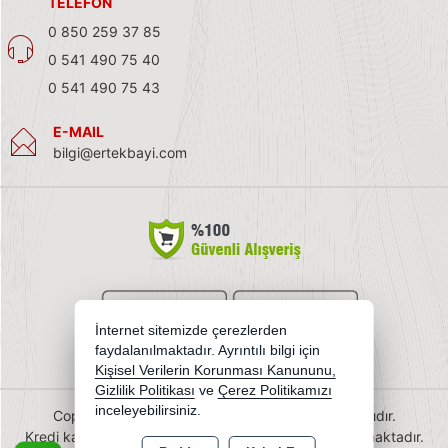
TELEFON
0 850 259 37 85
0 541 490 75 40
0 541 490 75 43
E-MAIL
bilgi@ertekbayi.com
İnternet sitemizde çerezlerden
faydalanılmaktadır. Ayrıntılı bilgi için
Kişisel Verilerin Korunması Kanununu,
Gizlilik Politikası
ve
Çerez Politikamızı
inceleyebilirsiniz.
Copyright 2026 ertekbayi.com - Tüm hakları saklıdır.
Kredi kartı bilgileriniz 256bit SSL sertifikası ile korunmaktadır.