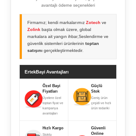
avantajlı ödeme seçenekleri
Firmamız; kendi markalarımız
Zotech
ve
Zolink
başta olmak üzere, global
markalara ait yangın ihbar,Seslendirme ve
güvenlik sistemleri ürünlerinin
toptan
satışını
gerçekleştirmektedir.
ErtekBayi Avantajları
Özel Bayi
Güçlü
Fiyatları
Stok
Üyelere özel
Geniş ürün
toptan fiyat ve
çeşidi ve hızlı
kampanya
ürün tedariki
avantajları
Hızlı Kargo
Güvenli
Online
Stoklu