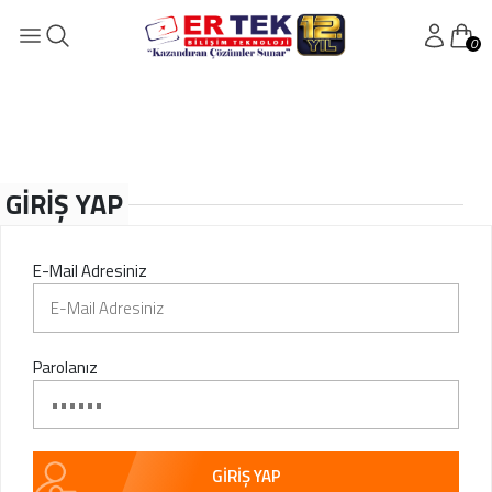
0
GİRİŞ YAP
P
E-Mail Adresiniz
Parolanız
GİRİŞ YAP