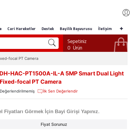
e
Cari Hareketler
Destek
Bayilik Başvurusu
İletişim
Sepetiniz
0
Ürün
xed-focal PT Camera
DH-HAC-PT1500A-IL-A 5MP Smart Dual Light
Fixed-focal PT Camera
Değerlendirilmemiş
İlk Sen Değerlendir
l Fiyatları Görmek İçin Bayi Girişi Yapınız.
Fiyat Sorunuz