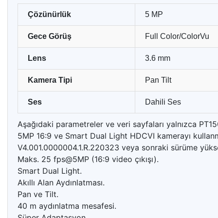
Çözünürlük
5 MP
Gece Görüş
Full Color/ColorVu
Lens
3.6 mm
Kamera Tipi
Pan Tilt
Ses
Dahili Ses
Aşağıdaki parametreler ve veri sayfaları yalnızca PT150
5MP 16:9 ve Smart Dual Light HDCVI kamerayı kullanma
V4.001.0000004.1.R.220323 veya sonraki sürüme yüksel
Maks. 25 fps@5MP (16:9 video çıkışı).
Smart Dual Light.
Akıllı Alan Aydınlatması.
Pan ve Tilt.
40 m aydınlatma mesafesi.
Süper Adaptasyon.