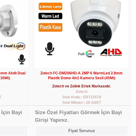
mm Akıllı Dual
Zotech FC-DM206HD-A 2MP 6 WarmLed 2.8mm
(30Mt)
Plastik Dome 4in1 Kamera Sesli (45Mt)
Zotech ve Zolink Ertek Markasıdır.
Zotech
T
Stok Kodu : ERT33578
Stok Miktarı : 29 ADET
 İçin Bayi
Size Özel Fiyatları Görmek İçin Bayi
Girişi Yapınız.
Fiyat Sorunuz