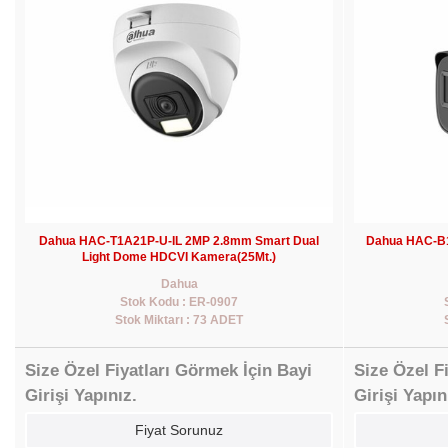
Dahua HAC-T1A21P-U-IL 2MP 2.8mm Smart Dual
Dahua HAC-B1
Light Dome HDCVI Kamera(25Mt.)
Dahua
Stok Kodu : ER-0907
Stok Miktarı : 73 ADET
Size Özel Fiyatları Görmek İçin Bayi
Size Özel F
Girişi Yapınız.
Girişi Yapın
Fiyat Sorunuz