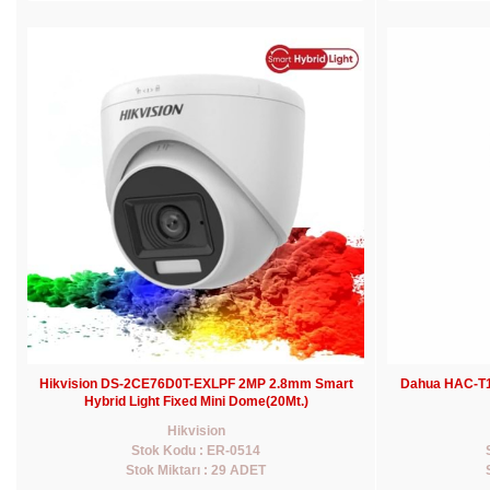
Hikvision DS-2CE76D0T-EXLPF 2MP 2.8mm Smart
Dahua HAC-T1
Hybrid Light Fixed Mini Dome(20Mt.)
Hikvision
Stok Kodu : ER-0514
Stok Miktarı : 29 ADET