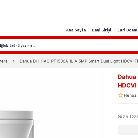
Ana Sayfa
Bayi Girişi
Cari Ödem
mera
Dahua DH-HAC-PT1500A-IL-A 5MP Smart Dual Light HDCVI Fi
Dahua 
HDCVI 
Henüz 
Size Öze