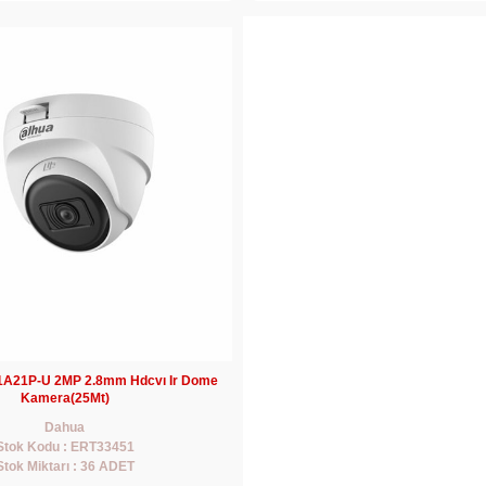
A21P-U 2MP 2.8mm Hdcvı Ir Dome
Kamera(25Mt)
Dahua
Stok Kodu : ERT33451
Stok Miktarı : 36 ADET