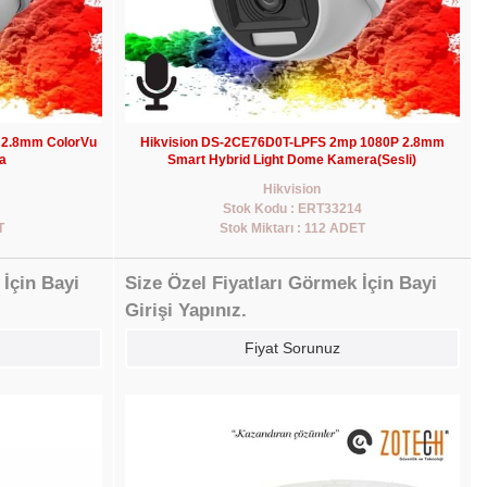
 2.8mm ColorVu
Hikvision DS-2CE76D0T-LPFS 2mp 1080P 2.8mm
a
Smart Hybrid Light Dome Kamera(Sesli)
Hikvision
Stok Kodu : ERT33214
T
Stok Miktarı : 112 ADET
 İçin Bayi
Size Özel Fiyatları Görmek İçin Bayi
Girişi Yapınız.
Fiyat Sorunuz