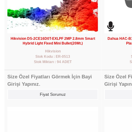
Hikvision DS-2CE16D0T-EXLPF 2MP 2.8mm Smart
Dahua HAC-B1
Hybrid Light Fixed Mini Bullet(20Mt.)
Pla
Hikvision
Stok Kodu : ER-0513
Stok Miktarı : 94 ADET
S
Size Özel Fiyatları Görmek İçin Bayi
Size Özel F
Girişi Yapınız.
Girişi Yapın
Fiyat Sorunuz