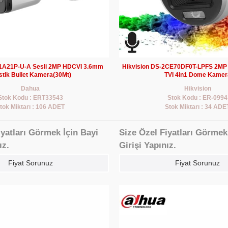
A21P-U-A Sesli 2MP HDCVI 3.6mm
Hikvision DS-2CE70DF0T-LPFS 2MP
stik Bullet Kamera(30Mt)
TVI 4in1 Dome Kamer
Dahua
Hikvision
Stok Kodu : ERT33543
Stok Kodu : ER-0994
tok Miktarı : 106 ADET
Stok Miktarı : 34 ADE
iyatları Görmek İçin Bayi
Size Özel Fiyatları Görmek
ız.
Girişi Yapınız.
Fiyat Sorunuz
Fiyat Sorunuz