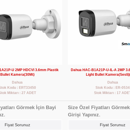
A21P-U 2MP HDCVI 3.6mm Plastik
Dahua HAC-B1A21P-U-IL-A 2MP 3.6
Bullet Kamera(30Mt)
Light Bullet Kamera(Sesli)
Dahua
Dahua
Stok Kodu : ERT33450
Stok Kodu : ER-0534
Stok Miktarı : 27 ADET
Stok Miktarı : 17 ADE
iyatları Görmek İçin Bayi
Size Özel Fiyatları Görmek
ız.
Girişi Yapınız.
Fiyat Sorunuz
Fiyat Sorunuz