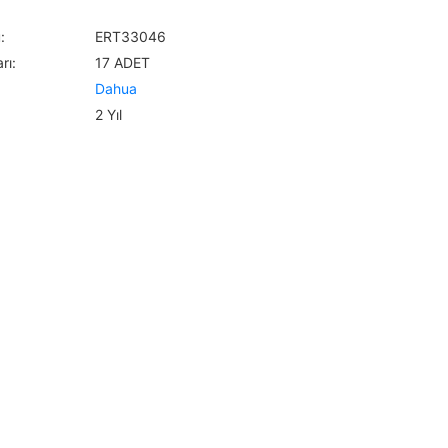
:
ERT33046
rı:
17 ADET
Dahua
2 Yıl