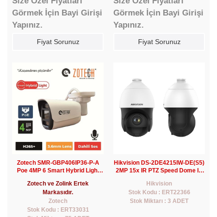
Size Özel Fiyatları
Size Özel Fiyatları
Görmek İçin Bayi Girişi
Görmek İçin Bayi Girişi
Yapınız.
Yapınız.
Fiyat Sorunuz
Fiyat Sorunuz
Zotech SMR-GBP406IP36-P-A
Hikvision DS-2DE4215IW-DE(S5)
Poe 4MP 6 Smart Hybrid Light
2MP 15x IR PTZ Speed Dome IP
3.6mm H265 IP Bullet
Kamera (Montaj Ayağı Dahil)
Zotech ve Zolink Ertek
Hikvision
Kamera(Sesli)
Markasıdır.
Stok Kodu : ERT22366
Zotech
Stok Miktarı : 3 ADET
Stok Kodu : ERT33031