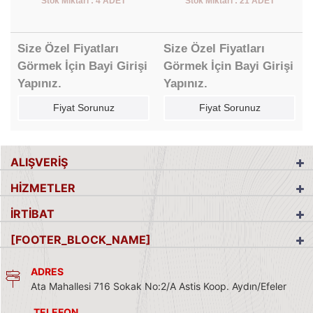
Stok Miktarı : 4 ADET
Stok Miktarı : 21 ADET
Size Özel Fiyatları
Size Özel Fiyatları
Görmek İçin Bayi Girişi
Görmek İçin Bayi Girişi
Yapınız.
Yapınız.
Fiyat Sorunuz
Fiyat Sorunuz
ALIŞVERİŞ
HİZMETLER
İRTİBAT
[FOOTER_BLOCK_NAME]
ADRES
Ata Mahallesi 716 Sokak No:2/A Astis Koop. Aydın/Efeler
TELEFON