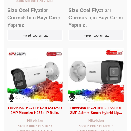
Stok Miktarı : 75 ADET
Size Özel Fiyatları
Size Özel Fiyatları
Görmek İçin Bayi Girişi
Görmek İçin Bayi Girişi
Yapınız.
Yapınız.
Fiyat Sorunuz
Fiyat Sorunuz
Hikvision DS-2CD1623G2-LIZSU
Hikvision DS-2CD1023G2-LIUF
2MP Motorize H265+ IP Bullet
2MP 2.8mm Smart Hybrid Light
Kamera Smart Hybrid Light+Ses
Bullet Kamera (Sesli)(30Mt)
Hikvision
Hikvision
Stok Kodu : ER-1073
Stok Kodu : ER-0503