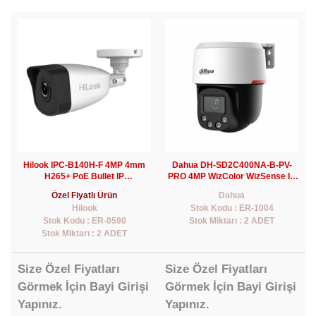
Hilook IPC-B140H-F 4MP 4mm
Dahua DH-SD2C400NA-B-PV-
H265+ PoE Bullet IP
PRO 4MP WizColor WizSense IP
Kamera(30Mt)
PT Kamera
Özel Fiyatlı Ürün
Dahua
Hilook
Stok Kodu : ER-1004
Stok Kodu : ER-0590
Stok Miktarı : 2 ADET
Stok Miktarı : 2 ADET
Size Özel Fiyatları
Size Özel Fiyatları
Görmek İçin Bayi Girişi
Görmek İçin Bayi Girişi
Yapınız.
Yapınız.