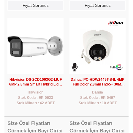
Fiyat Sorunuz
Fiyat Sorunuz
Hikvision DS-2CD1063G2-LIUF
Dahua IPC-HDW2449T-S-IL 4MP
6MP 2.8mm Smart Hybrid Light
Full Color 2.8mm H265+ 30Mt
Bullet IP Kamera(Sesli)
PoE Dome IP Kamera(Sesli)
Hikvision
Dahua
Stok Kodu : ER-0623
Stok Kodu : ER-0497
Stok Miktarı : 42 ADET
Stok Miktarı : 10 ADET
Size Özel Fiyatları
Size Özel Fiyatları
Görmek İçin Bayi Girişi
Görmek İçin Bayi Girişi