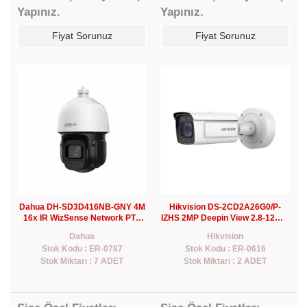
Yapınız.
Yapınız.
Fiyat Sorunuz
Fiyat Sorunuz
Dahua DH-SD3D416NB-GNY 4M
Hikvision DS-2CD2A26G0/P-
16x IR WizSense Network PTZ
IZHS 2MP Deepin View 2.8-12mm
Camera(Ayak Dahil)
Motorize PTS Bullet IP
Dahua
Hikvision
Kamera(50Mt.)(Plaka Okuma)
Stok Kodu : ER-0787
Stok Kodu : ER-0616
Stok Miktarı : 7 ADET
Stok Miktarı : 2 ADET