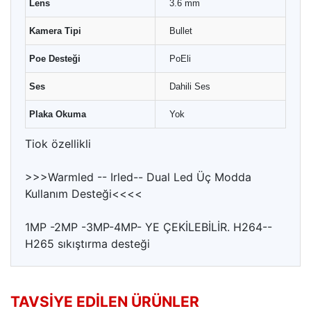
Lens
3.6 mm
Kamera Tipi
Bullet
Poe Desteği
PoEli
Ses
Dahili Ses
Plaka Okuma
Yok
Tiok özellikli
>>>Warmled -- Irled-- Dual Led Üç Modda
Kullanım Desteği<<<<
1MP -2MP -3MP-4MP- YE ÇEKİLEBİLİR. H264--
H265 sıkıştırma desteği
TAVSIYE EDILEN ÜRÜNLER