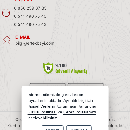
0 850 259 37 85
0 541 490 75 40
0 541 490 75 43
E-MAIL
bilgi@ertekbayi.com
İnternet sitemizde çerezlerden
faydalanılmaktadır. Ayrıntılı bilgi için
Kişisel Verilerin Korunması Kanununu,
Gizlilik Politikası
ve
Çerez Politikamızı
inceleyebilirsiniz.
Copyright 2026 ertekbayi.com - Tüm hakları saklıdır.
Kredi kartı bilgileriniz 256bit SSL sertifikası ile korunmaktadır.