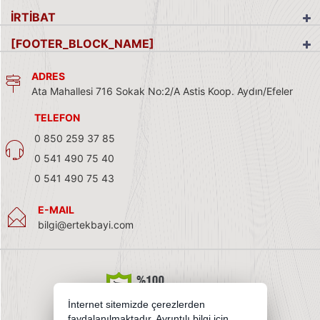
İRTİBAT
[FOOTER_BLOCK_NAME]
ADRES
Ata Mahallesi 716 Sokak No:2/A Astis Koop. Aydın/Efeler
TELEFON
0 850 259 37 85
0 541 490 75 40
0 541 490 75 43
E-MAIL
bilgi@ertekbayi.com
İnternet sitemizde çerezlerden
faydalanılmaktadır. Ayrıntılı bilgi için