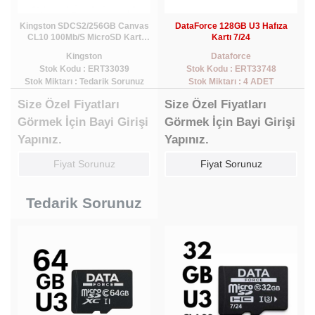
Kingston SDCS2/256GB Canvas
DataForce 128GB U3 Hafıza
CL10 100Mb/S MicroSD Kart
Kartı 7/24
Bellek (SD Adaptörlü)
Kingston
Dataforce
Stok Kodu : ERT33039
Stok Kodu : ERT33748
Stok Miktarı : Tedarik Sorunuz
Stok Miktarı : 4 ADET
Size Özel Fiyatları
Size Özel Fiyatları
Görmek İçin Bayi Girişi
Görmek İçin Bayi Girişi
Yapınız.
Yapınız.
Fiyat Sorunuz
Fiyat Sorunuz
Tedarik Sorunuz