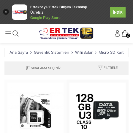
Ertekbayi / Ertek Bilişim Teknoloji
İNDİR
Ücretsiz
Google Play Store
0
Ana Sayfa
Güvenlik Sistemleri
Wifi/Solar
Micro SD Kart
FILTRELE